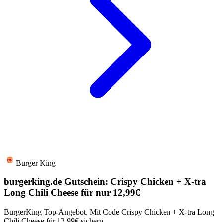
Burger King
burgerking.de Gutschein: Crispy Chicken + X-tra
Long Chili Cheese für nur 12,99€
BurgerKing Top-Angebot. Mit Code Crispy Chicken + X-tra Long
Chili Cheese für 12,99€ sichern.