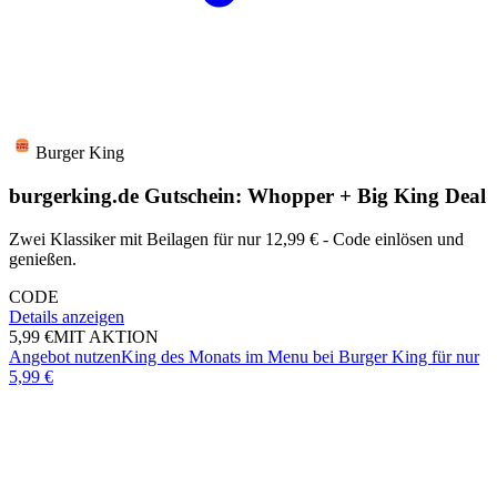
Burger King
burgerking.de Gutschein: Whopper + Big King Deal
Zwei Klassiker mit Beilagen für nur 12,99 € - Code einlösen und
genießen.
CODE
Details anzeigen
5,99 €
MIT AKTION
Angebot nutzen
King des Monats im Menu bei Burger King für nur
5,99 €