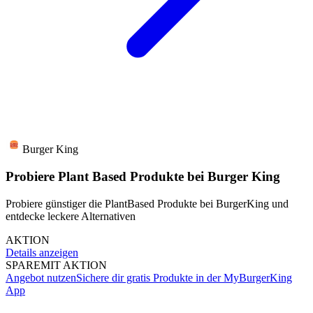
Burger King
Probiere Plant Based Produkte bei Burger King
Probiere günstiger die PlantBased Produkte bei BurgerKing und
entdecke leckere Alternativen
AKTION
Details anzeigen
SPARE
MIT AKTION
Angebot nutzen
Sichere dir gratis Produkte in der MyBurgerKing
App