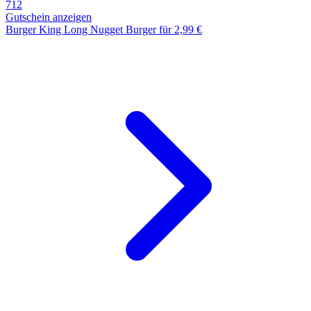
712
Gutschein anzeigen
Burger King Long Nugget Burger für 2,99 €