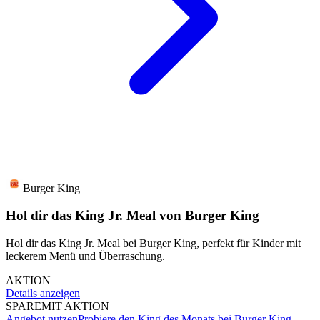
Burger King
Hol dir das King Jr. Meal von Burger King
Hol dir das King Jr. Meal bei Burger King, perfekt für Kinder mit
leckerem Menü und Überraschung.
AKTION
Details anzeigen
SPARE
MIT AKTION
Angebot nutzen
Probiere den King des Monats bei Burger King