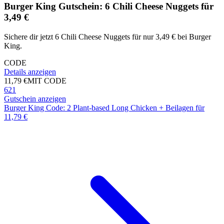
Burger King Gutschein: 6 Chili Cheese Nuggets für
3,49 €
Sichere dir jetzt 6 Chili Cheese Nuggets für nur 3,49 € bei Burger
King.
CODE
Details anzeigen
11,79 €
MIT CODE
621
Gutschein anzeigen
Burger King Code: 2 Plant-based Long Chicken + Beilagen für
11,79 €