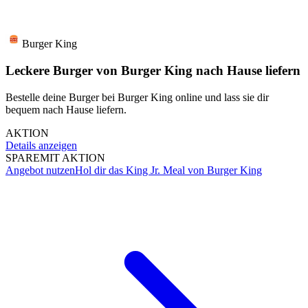
Burger King
Leckere Burger von Burger King nach Hause liefern
Bestelle deine Burger bei Burger King online und lass sie dir
bequem nach Hause liefern.
AKTION
Details anzeigen
SPARE
MIT AKTION
Angebot nutzen
Hol dir das King Jr. Meal von Burger King