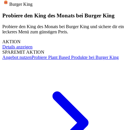
Burger King
Probiere den King des Monats bei Burger King
Probiere den King des Monats bei Burger King und sichere dir ein
leckeres Menü zum günstigen Preis.
AKTION
Details anzeigen
SPARE
MIT AKTION
Angebot nutzen
Probiere Plant Based Produkte bei Burger King