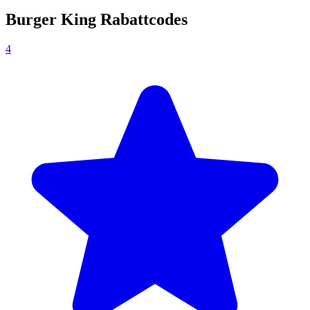
Burger King Rabattcodes
4