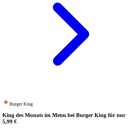
Burger King
King des Monats im Menu bei Burger King für nur
5,99 €