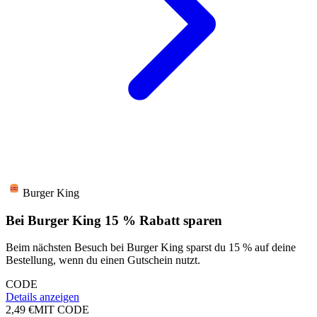
Burger King
Bei Burger King 15 % Rabatt sparen
Beim nächsten Besuch bei Burger King sparst du 15 % auf deine
Bestellung, wenn du einen Gutschein nutzt.
CODE
Details anzeigen
2,49 €
MIT CODE