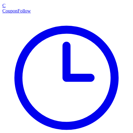
C
CouponFollow