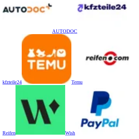
AUTODOC
kfzteile24
Temu
Reifen
Wish