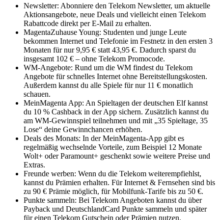
Newsletter: Abonniere den Telekom Newsletter, um aktuelle
Aktionsangebote, neue Deals und vielleicht einen Telekom
Rabattcode direkt per E-Mail zu erhalten.
MagentaZuhause Young: Studenten und junge Leute
bekommen Internet und Telefonie im Festnetz in den ersten 3
Monaten für nur 9,95 € statt 43,95 €. Dadurch sparst du
insgesamt 102 € – ohne Telekom Promocode.
WM-Angebote: Rund um die WM findest du Telekom
Angebote für schnelles Internet ohne Bereitstellungskosten.
Außerdem kannst du alle Spiele für nur 11 € monatlich
schauen.
MeinMagenta App: An Spieltagen der deutschen Elf kannst
du 10 % Cashback in der App sichern. Zusätzlich kannst du
am WM-Gewinnspiel teilnehmen und mit „35 Spieltage, 35
Lose“ deine Gewinnchancen erhöhen.
Deals des Monats: In der MeinMagenta-App gibt es
regelmäßig wechselnde Vorteile, zum Beispiel 12 Monate
Wolt+ oder Paramount+ geschenkt sowie weitere Preise und
Extras.
Freunde werben: Wenn du die Telekom weiterempfiehlst,
kannst du Prämien erhalten. Für Internet & Fernsehen sind bis
zu 90 € Prämie möglich, für Mobilfunk-Tarife bis zu 50 €.
Punkte sammeln: Bei Telekom Angeboten kannst du über
Payback und DeutschlandCard Punkte sammeln und später
für einen Telekom Gutschein oder Prämien nutzen.