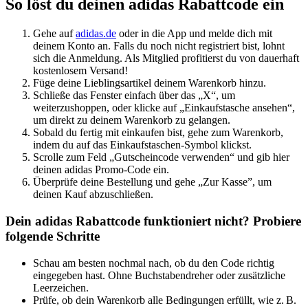
So löst du deinen adidas Rabattcode ein
Gehe auf
adidas.de
oder in die App und melde dich mit
deinem Konto an. Falls du noch nicht registriert bist, lohnt
sich die Anmeldung. Als Mitglied profitierst du von dauerhaft
kostenlosem Versand!
Füge deine Lieblingsartikel deinem Warenkorb hinzu.
Schließe das Fenster einfach über das „X“, um
weiterzushoppen, oder klicke auf „Einkaufstasche ansehen“,
um direkt zu deinem Warenkorb zu gelangen.
Sobald du fertig mit einkaufen bist, gehe zum Warenkorb,
indem du auf das Einkaufstaschen-Symbol klickst.
Scrolle zum Feld „Gutscheincode verwenden“ und gib hier
deinen adidas Promo-Code ein.
Überprüfe deine Bestellung und gehe „Zur Kasse”, um
deinen Kauf abzuschließen.
Dein adidas Rabattcode funktioniert nicht? Probiere
folgende Schritte
Sch͏au am ͏besten no͏chmal nach, ob du den Code ric͏htig
eingegeben͏ ͏h͏as͏t͏. Ohne Buchstabendreher ͏oder͏ zu͏sätzl͏iche͏
L͏ee͏rzeichen.
Prüfe͏, ob dein Warenkorb alle Bedingungen er͏füllt, wie z.͏ B͏.