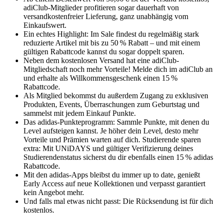
adiClub-Mitglieder profitieren sogar dauerhaft von
versandkostenfreier Lieferung, ganz unabhängig vom
Einkaufswert.
Ein echtes Highlight: Im Sale findest du regelmäßig stark
reduzierte Artikel mit bis zu 50 % Rabatt – und mit einem
gültigen Rabattcode kannst du sogar doppelt sparen.
Neben dem kostenlosen Versand hat eine adiClub-
Mitgliedschaft noch mehr Vorteile! Melde dich im adiClub an
und erhalte als Willkommensgeschenk einen 15 %
Rabattcode.
Als Mitglied bekommst du außerdem Zugang zu exklusiven
Produkten, Events, Überraschungen zum Geburtstag und
sammelst mit jedem Einkauf Punkte.
Das adidas-Punkteprogramm: Sammle Punkte, mit denen du
Level aufsteigen kannst. Je höher dein Level, desto mehr
Vorteile und Prämien warten auf dich. Studierende sparen
extra: Mit UNiDAYS und gültiger Verifizierung deines
Studierendenstatus sicherst du dir ebenfalls einen 15 % adidas
Rabattcode.
Mit den adidas-Apps bleibst du immer up to date, genießt
Early Access auf neue Kollektionen und verpasst garantiert
kein Angebot mehr.
Und falls mal etwas nicht passt: Die Rücksendung ist für dich
kostenlos.