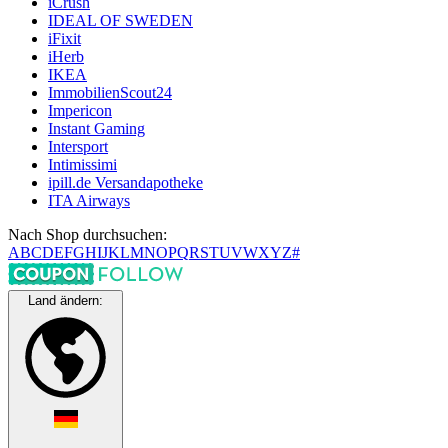
iCrush
IDEAL OF SWEDEN
iFixit
iHerb
IKEA
ImmobilienScout24
Impericon
Instant Gaming
Intersport
Intimissimi
ipill.de Versandapotheke
ITA Airways
Nach Shop durchsuchen:
A
B
C
D
E
F
G
H
I
J
K
L
M
N
O
P
Q
R
S
T
U
V
W
X
Y
Z
#
Land ändern: