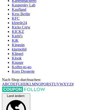
Kartenmacherei
Kaspersky Lab
Kaufland
Kess Berlin
KFC
kfzteile24
Kicks Crew
KICKZ
Kiehl's
KiK
Kinguin
klarmobil
Klingel
Klook
Knuspr
Koffer-to-go
Koro Drogerie
Nach Shop durchsuchen:
A
B
C
D
E
F
G
H
I
J
K
L
M
N
O
P
Q
R
S
T
U
V
W
X
Y
Z
#
Land ändern: